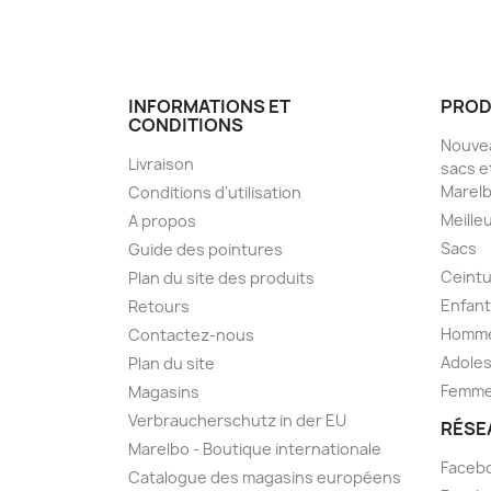
INFORMATIONS ET
PROD
CONDITIONS
Nouvea
Livraison
sacs e
Marel
Conditions d'utilisation
Meille
A propos
Sacs
Guide des pointures
Ceint
Plan du site des produits
Enfan
Retours
Homm
Contactez-nous
Adole
Plan du site
Femm
Magasins
Verbraucherschutz in der EU
RÉSE
Marelbo - Boutique internationale
Facebo
Catalogue des magasins européens