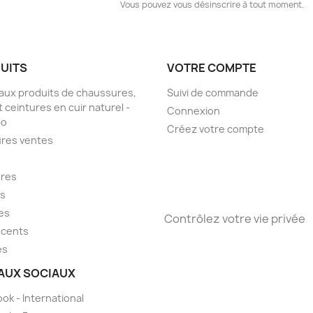
Vous pouvez vous désinscrire à tout moment.
UITS
VOTRE COMPTE
ux produits de chaussures,
Suivi de commande
t ceintures en cuir naturel -
Connexion
bo
Créez votre compte
ures ventes
ures
ts
es
Contrôlez votre vie privée
scents
es
AUX SOCIAUX
ok - International