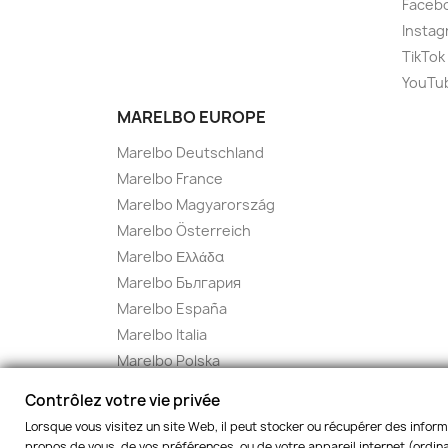
Facebo
Instag
TikTok
YouTu
MARELBO EUROPE
Marelbo Deutschland
Marelbo France
Marelbo Magyarország
Marelbo Österreich
Marelbo Ελλάδα
Marelbo България
Marelbo España
Marelbo Italia
Marelbo Polska
Marelbo Czech
Contrôlez votre vie privée
Marelbo Slovakia
Lorsque vous visitez un site Web, il peut stocker ou récupérer des inform
propos de vous, de vos préférences, ou de votre appareil internet (ordinat