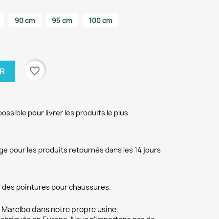
90 cm
95 cm
100 cm
favorite_border
ER
ssible pour livrer les produits le plus
pour les produits retournés dans les 14 jours
 des pointures pour chaussures.
 Marelbo dans notre propre usine.