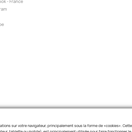
ok - France
ram
be
ations sur votre navigateur, principalement sous la forme de «cookies». Cette 
eur, tablette ou mobile), est principalement utilisée pour faire fonctionner l