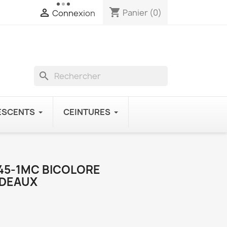
shopping_cart

Panier
(0)
Connexion
search
ESCENTS
CEINTURES
45-1MC BICOLORE
DEAUX