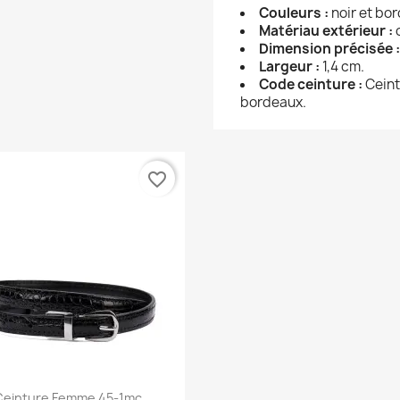
Couleurs :
noir et bo
Matériau extérieur :
c
Dimension précisée 
Largeur :
1,4 cm.
Code ceinture :
Ceint
bordeaux.
favorite_border
Aperçu rapide

einture Femme 45-1mc...