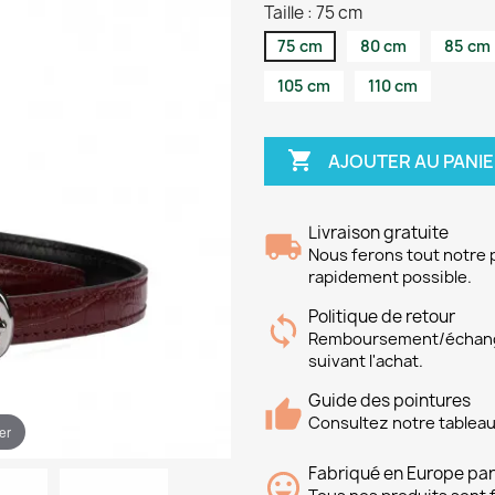
Taille : 75 cm
75 cm
80 cm
85 cm
105 cm
110 cm

AJOUTER AU PANI
Livraison gratuite
Nous ferons tout notre po
rapidement possible.
Politique de retour
Remboursement/échange 
suivant l'achat.
Guide des pointures
Consultez notre tableau
er
Fabriqué en Europe par