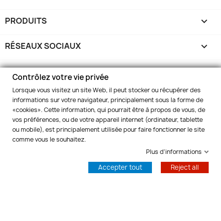
PRODUITS

RÉSEAUX SOCIAUX

MARELBO EUROPE

Contrôlez votre vie privée
Lorsque vous visitez un site Web, il peut stocker ou récupérer des
VOTRE COMPTE

informations sur votre navigateur, principalement sous la forme de
«cookies». Cette information, qui pourrait être à propos de vous, de
vos préférences, ou de votre appareil internet (ordinateur, tablette
INFORMATIONS
keyboard_arrow_down
ou mobile), est principalement utilisée pour faire fonctionner le site
comme vous le souhaitez.
Contrôlez votre vie privée
Plus d'informations
© 2026 - Marelbo™
Accepter tout
Reject all