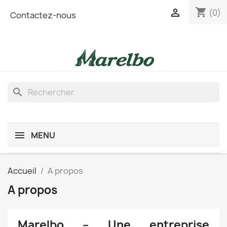
shopping_cart

(0)
Contactez-nous
search
MENU
Accueil
A propos
A propos
Marelbo – Une entreprise