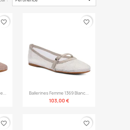

favorite_border
favorite_border
Aperçu rapide

e...
Ballerines Femme 1369 Blanc...
103,00 €
favorite_border
favorite_border