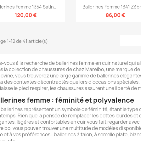
Aperçu rapide
Aperçu rapide


llerines Femme 1354 Satin...
Ballerines Femme 1341 Zèbr
120,00 €
86,00 €
ge 1-12 de 41 article(s)
s-vous à la recherche de ballerines femme en cuir naturel qui al
s la collection de chaussures de chez Marelbo, une marque de c
ovine, vous trouverez une large gamme de ballerines élégantes p
s des contextes décontractés que lors d'occasions spéciales. 
 laisse le pied respirer, les chaussures assurent une liberté d
llerines femme : féminité et polyvalence
 ballerines représentent un symbole de féminité, étant le typ
ntemps. Rien que la pensée de remplacer les bottes lourdes et c
gantes, légères et confortables en cuir vous fait regarder avec j
elbo, vous pouvez trouver une multitude de modèles disponible
le et à vos préférences : ballerines à talon, à semelle plate, bla
d, etc.