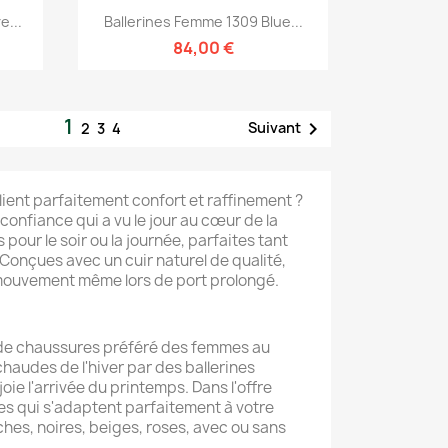
Aperçu rapide

e...
Ballerines Femme 1309 Blue...
84,00 €
1

Suivant
2
3
4
lient parfaitement confort et raffinement ?
onfiance qui a vu le jour au cœur de la
our le soir ou la journée, parfaites tant
Conçues avec un cuir naturel de qualité,
e mouvement même lors de port prolongé.
e de chaussures préféré des femmes au
haudes de l'hiver par des ballerines
oie l'arrivée du printemps. Dans l'offre
s qui s'adaptent parfaitement à votre
nches, noires, beiges, roses, avec ou sans