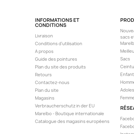
INFORMATIONS ET
PROD
CONDITIONS
Nouvea
Livraison
sacs e
Marel
Conditions d'utilisation
Meille
A propos
Sacs
Guide des pointures
Ceint
Plan du site des produits
Enfan
Retours
Homm
Contactez-nous
Adole
Plan du site
Femm
Magasins
Verbraucherschutz in der EU
RÉSE
Marelbo - Boutique internationale
Facebo
Catalogue des magasins européens
Facebo