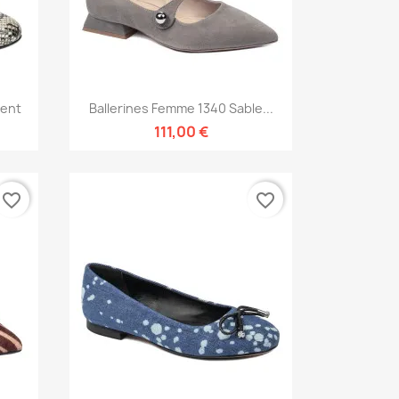
Aperçu rapide

pent
Ballerines Femme 1340 Sable...
111,00 €
favorite_border
favorite_border