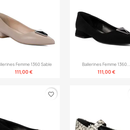
Aperçu rapide
Aperçu rapide


llerines Femme 1360 Sable
Ballerines Femme 1360..
111,00 €
111,00 €
favorite_border