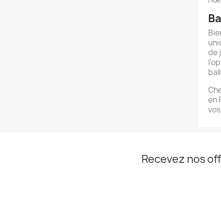
Ba
Bie
uni
de 
l'o
bal
Che
en 
vos
Recevez nos off