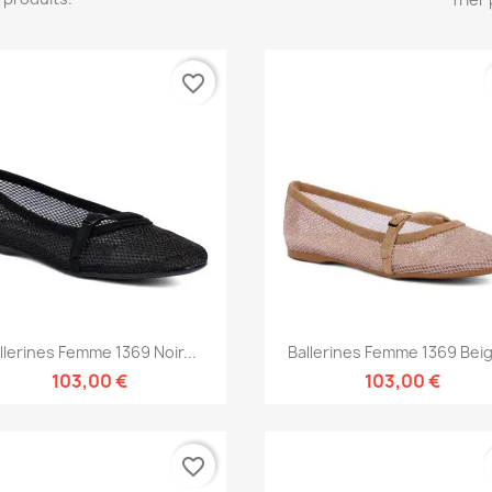
favorite_border
Aperçu rapide
Aperçu rapide


llerines Femme 1369 Noir...
Ballerines Femme 1369 Beig
103,00 €
103,00 €
favorite_border