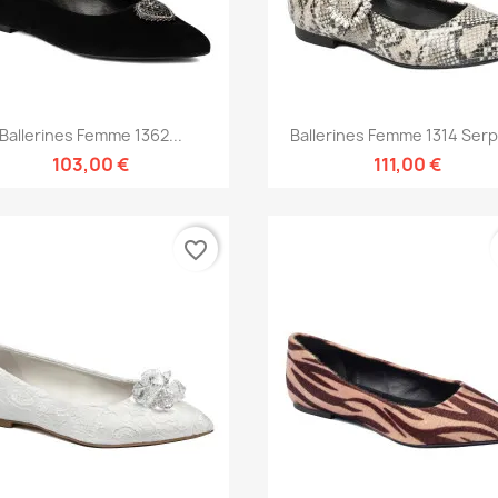
Aperçu rapide
Aperçu rapide


Ballerines Femme 1362...
Ballerines Femme 1314 Ser
103,00 €
111,00 €
favorite_border