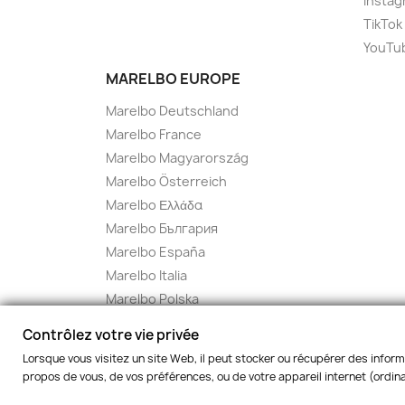
Instag
TikTok
YouTu
MARELBO EUROPE
Marelbo Deutschland
Marelbo France
Marelbo Magyarország
Marelbo Österreich
Marelbo Ελλάδα
Marelbo България
Marelbo España
Marelbo Italia
Marelbo Polska
Marelbo Czech
Contrôlez votre vie privée
Marelbo Slovakia
Lorsque vous visitez un site Web, il peut stocker ou récupérer des inform
propos de vous, de vos préférences, ou de votre appareil internet (ordinat