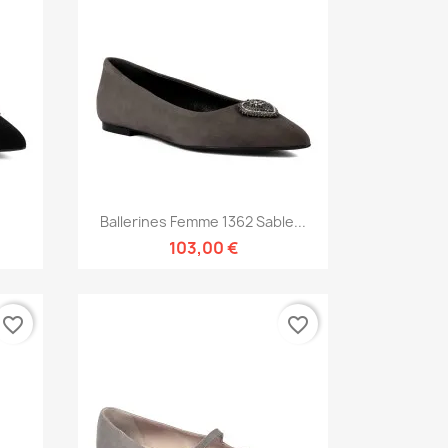
Aperçu rapide

.
Ballerines Femme 1362 Sable...
103,00 €
favorite_border
favorite_border