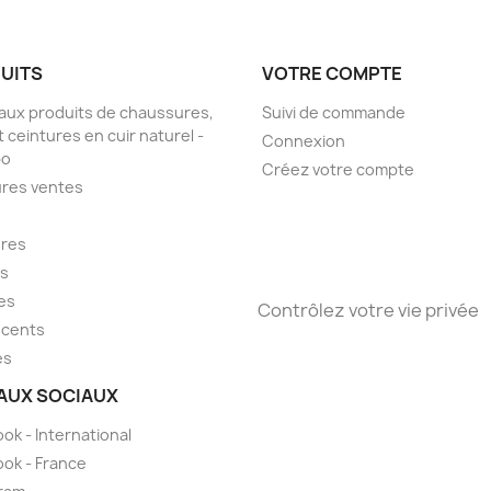
UITS
VOTRE COMPTE
ux produits de chaussures,
Suivi de commande
t ceintures en cuir naturel -
Connexion
bo
Créez votre compte
ures ventes
ures
ts
es
Contrôlez votre vie privée
scents
es
AUX SOCIAUX
ok - International
ok - France