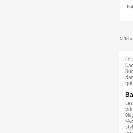
Ba
Afficha
Ête
Dan
Buc
dan
qui
Ba
Les
pri
élé
Mar
sty
nœu