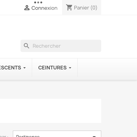
shopping_cart

Panier
(0)
Connexion
search
ESCENTS
CEINTURES
par :
Pertinence