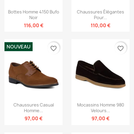
Bottes Homme 4150 Bufo
Chaussures Élégantes
Noir
Pour...
116,00 €
110,00 €
NOUVEAU
favorite_border
favorite_border
Chaussures Casual
Mocassins Homme 980
Homme...
Velours...
97,00 €
97,00 €