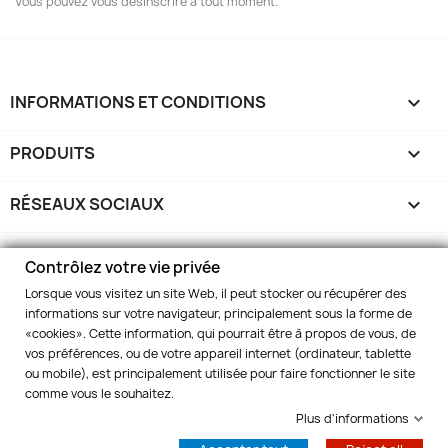
Vous pouvez vous désinscrire à tout moment.
INFORMATIONS ET CONDITIONS

PRODUITS

RÉSEAUX SOCIAUX

MARELBO EUROPE

Contrôlez votre vie privée
Lorsque vous visitez un site Web, il peut stocker ou récupérer des
VOTRE COMPTE

informations sur votre navigateur, principalement sous la forme de
«cookies». Cette information, qui pourrait être à propos de vous, de
vos préférences, ou de votre appareil internet (ordinateur, tablette
INFORMATIONS
keyboard_arrow_down
ou mobile), est principalement utilisée pour faire fonctionner le site
comme vous le souhaitez.
Contrôlez votre vie privée
Plus d'informations
© 2026 - Marelbo™