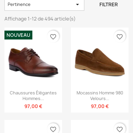

FILTRER
Pertinence
Affichage 1-12 de 494 article(s)
NOUVEAU
favorite_border
favorite_border
Chaussures Élégantes
Mocassins Homme 980
Hommes...
Velours...
97,00 €
97,00 €
favorite_border
favorite_border