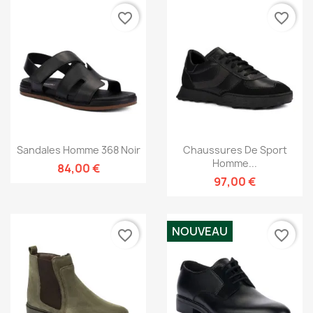
favorite_border
favorite_border
Sandales Homme 368 Noir
Chaussures De Sport
Homme...
84,00 €
97,00 €
NOUVEAU
favorite_border
favorite_border