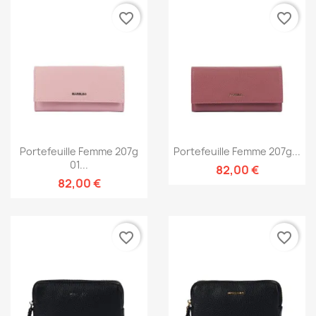
favorite_border
favorite_border
Portefeuille Femme 207g
Portefeuille Femme 207g...
01...
82,00 €
82,00 €
favorite_border
favorite_border