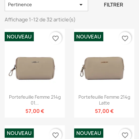

FILTRER
Pertinence
Affichage 1-12 de 32 article(s)
NOUVEAU
NOUVEAU
favorite_border
favorite_border
Portefeuille Femme 214g
Portefeuille Femme 214g
01...
Latte
57,00 €
57,00 €
NOUVEAU
NOUVEAU
favorite_border
favorite_border