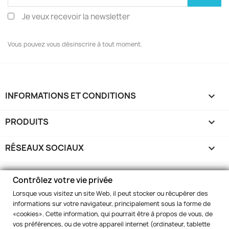
Je veux recevoir la newsletter
Vous pouvez vous désinscrire à tout moment.
INFORMATIONS ET CONDITIONS

PRODUITS

RÉSEAUX SOCIAUX

MARELBO EUROPE

Contrôlez votre vie privée
Lorsque vous visitez un site Web, il peut stocker ou récupérer des
VOTRE COMPTE

informations sur votre navigateur, principalement sous la forme de
«cookies». Cette information, qui pourrait être à propos de vous, de
vos préférences, ou de votre appareil internet (ordinateur, tablette
INFORMATIONS
keyboard_arrow_down