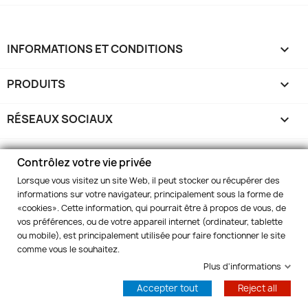
INFORMATIONS ET CONDITIONS

PRODUITS

RÉSEAUX SOCIAUX

MARELBO EUROPE

Contrôlez votre vie privée
Lorsque vous visitez un site Web, il peut stocker ou récupérer des
VOTRE COMPTE

informations sur votre navigateur, principalement sous la forme de
«cookies». Cette information, qui pourrait être à propos de vous, de
vos préférences, ou de votre appareil internet (ordinateur, tablette
INFORMATIONS
keyboard_arrow_down
ou mobile), est principalement utilisée pour faire fonctionner le site
comme vous le souhaitez.
Contrôlez votre vie privée
Plus d'informations
© 2026 - Marelbo™
Accepter tout
Reject all