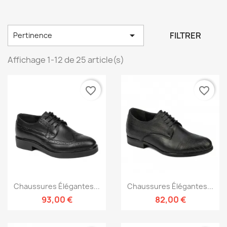

FILTRER
Pertinence
Affichage 1-12 de 25 article(s)
favorite_border
favorite_border
Chaussures Élégantes...
Chaussures Élégantes...
93,00 €
82,00 €